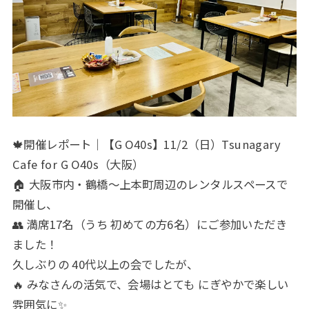
🍁開催レポート｜【G O40s】11/2（日）Tsunagary
Cafe for G O40s（大阪）
🏠 大阪市内・鶴橋～上本町周辺のレンタルスペースで
開催し、
👥 満席17名（うち 初めての方6名）にご参加いただき
ました！
久しぶりの 40代以上の会でしたが、
🔥 みなさんの活気で、会場はとても にぎやかで楽しい
雰囲気に✨