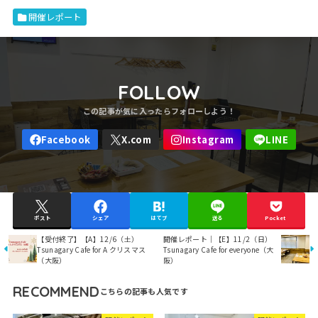
開催レポート
FOLLOW
ポスト
シェア
はてブ
送る
Pocket
【受付終了】【A】12/6（土）
開催レポート｜【E】11/2（日）
Tsunagary Cafe for A クリスマス
Tsunagary Cafe for everyone（大
（大阪）
阪）
RECOMMEND