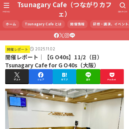
Tsunagary Cafe（つながりカフ
ェ）
MENU
SEARCH
ホーム
Tsunagary Cafe とは
開催情報
研修・講演、イベント
2025.11.02
開催レポート
開催レポート｜【G O40s】11/2（日）
Tsunagary Cafe for G O40s（大阪）
ポスト
シェア
はてブ
送る
Pocket