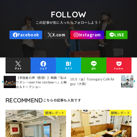
FOLLOW
ポスト
シェア
はてブ
送る
Pocket
【参加者の声（感想）】映画「私は
10/5（金）Tsunagary Cafe for
ワタシ 〜over the rainbow〜」上映
gay（大阪）
会＆トークショー
RECOMMEND
開催レポート
開催レポート