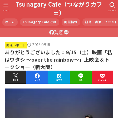
Tsunagary Cafe（つながりカフ
ェ）
MENU
SEARCH
ホーム
Tsunagary Cafe とは
開催情報
研修・講演、イベント
2018.09.18
開催レポート
ありがとうございました：9/15（土）映画「私
はワタシ 〜over the rainbow〜」上映会＆ト
ークショー（新大阪）
ポスト
シェア
はてブ
送る
Pocket