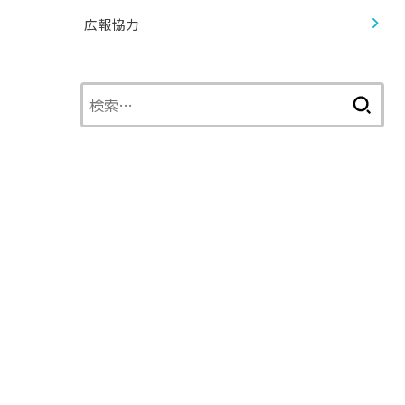
広報協力
検
索: