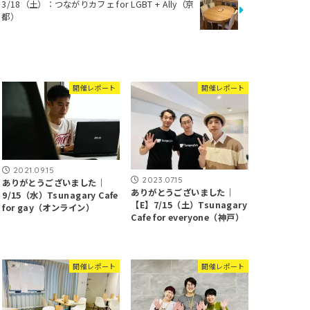
3/18（土）：つながりカフェ for LGBT + Ally（京
都）
開催レポート
開催レポート
2021.09.15
2023.07.15
ありがとうございました｜
ありがとうございました｜
9/15（水）Tsunagary Cafe
【E】7/15（土）Tsunagary
for gay（オンライン）
Cafe for everyone（神戸）
開催レポート
開催レポート