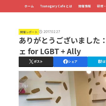
ホーム
Tsunagary Cafe とは
開催情報
研修
2017.02.27
開催レポート
ありがとうございました：
ェ for LGBT + Ally
ポスト
シェア
は