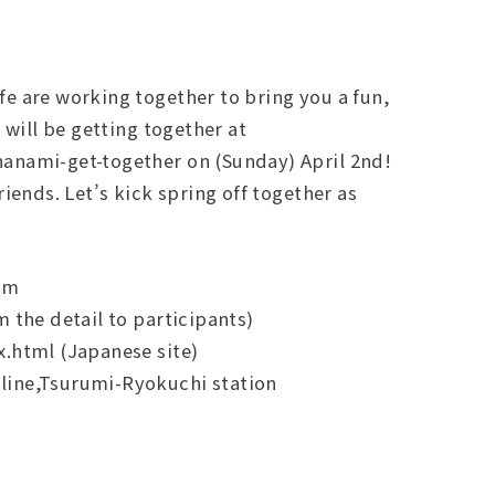
e are working together to bring you a fun,
 will be getting together at
anami-get-together on (Sunday) April 2nd!
iends. Let’s kick spring off together as
0pm
 the detail to participants)
.html (Japanese site)
line,Tsurumi-Ryokuchi station