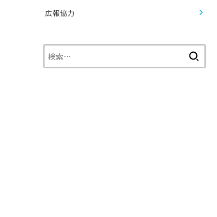
広報協力
検
索: