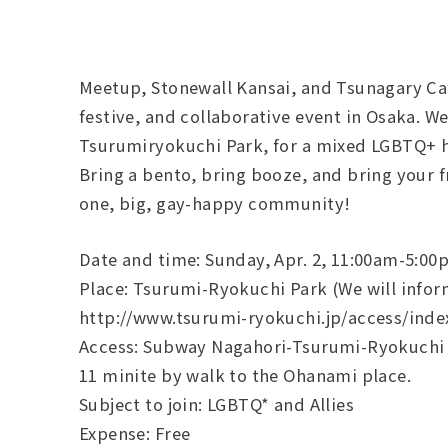
Meetup, Stonewall Kansai, and Tsunagary Caf
festive, and collaborative event in Osaka. We
Tsurumiryokuchi Park, for a mixed LGBTQ+ h
Bring a bento, bring booze, and bring your fr
one, big, gay-happy community!
Date and time: Sunday, Apr. 2, 11:00am-5:0
Place: Tsurumi-Ryokuchi Park (We will inform
http://www.tsurumi-ryokuchi.jp/access/index
Access: Subway Nagahori-Tsurumi-Ryokuchi 
11 minite by walk to the Ohanami place.
Subject to join: LGBTQ* and Allies
Expense: Free