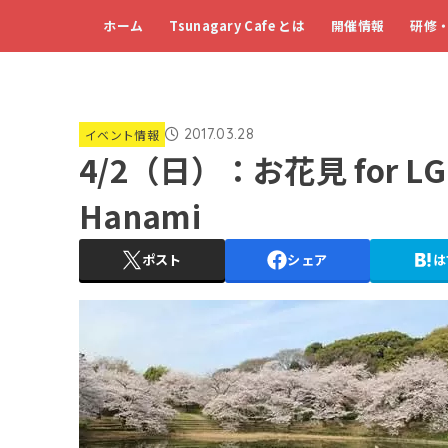
ホーム
Tsunagary Cafe とは
開催情報
研修
2017.03.28
イベント情報
4/2（日）：お花見 for LGBTQ
Hanami
ポスト
シェア
は