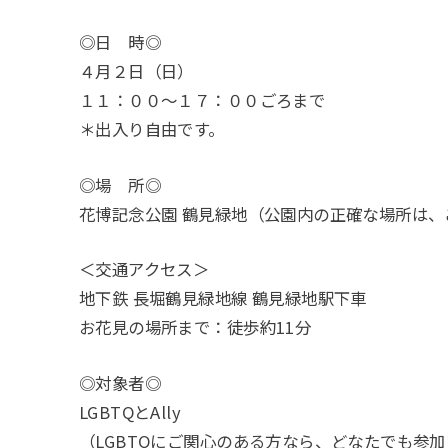
◎日 時◎
４月２日（日）
１１：００～１７：００ごろまで
＊出入り自由です。
◎場 所◎
花博記念公園 鶴見緑地（公園内の正確な場所は
＜交通アクセス＞
地下鉄 長堀鶴見緑地線 鶴見緑地駅下車
お花見の場所まで：徒歩約11分
◎対象者◎
LGBTQとAlly
（LGBTQにご関心のある方なら、どなたでも参