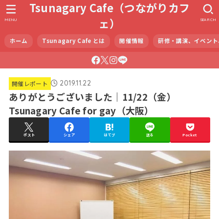
Tsunagary Cafe（つながりカフ
ェ）
MENU
SEARCH
ホーム
Tsunagary Cafe とは
開催情報
研修・講演、イベント
2019.11.22
開催レポート
ありがとうございました｜11/22（金）
Tsunagary Cafe for gay（大阪）
ポスト
シェア
はてブ
送る
Pocket