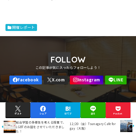
開催レポート
FOLLOW
ポスト
シェア
はてブ
送る
Pocket
総合学習の多様性を考える授業で、
12/20（金）Tsunagary Cafe for
LGBTのお話をさせていただきまし
gay（大阪）
た！