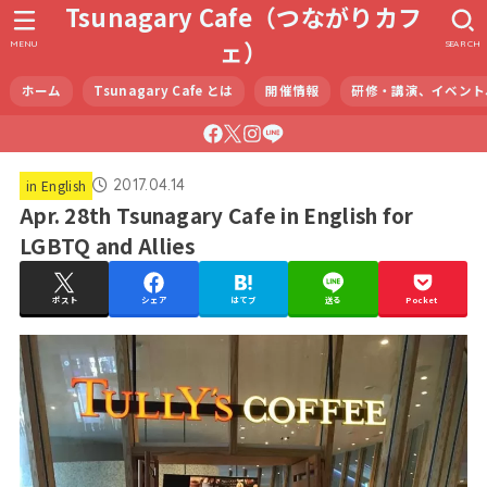
Tsunagary Cafe（つながりカフ
ェ）
MENU
SEARCH
ホーム
Tsunagary Cafe とは
開催情報
研修・講演、イベント
2017.04.14
in English
Apr. 28th Tsunagary Cafe in English for
LGBTQ and Allies
ポスト
シェア
はてブ
送る
Pocket