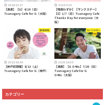
2026.02.27
2023.12.01
【満席】【G】4/19（日）
【残席わずか】【サンクスデー】
Tsunagary Cafe for G（大阪）
【E】1/7（日）Tsunagary Cafe
Thanks Day for everyone（大
阪）
開催情報
for G O40s
2022.06.30
2025.06.03
【神戸初開催】8/13（土）
【満席】【G O40s】7/20（日）
Tsunagary Cafe for G（神戸）
Tsunagary Cafe for G
O40s（大阪）
カテゴリー