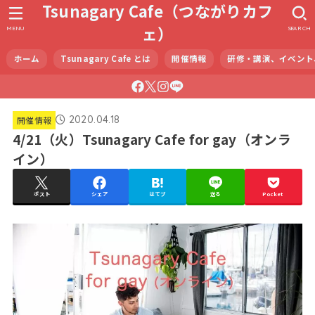
Tsunagary Cafe（つながりカフ
ェ）
MENU
SEARCH
ホーム
Tsunagary Cafe とは
開催情報
研修・講演、イベント
2020.04.18
開催情報
4/21（火）Tsunagary Cafe for gay（オンラ
イン）
ポスト
シェア
はてブ
送る
Pocket