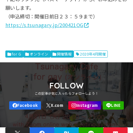
願いします。
（申込締切：開催日前日２３：５９まで）
https://s.tsunagary.jp/200421OG
for G
オンライン
開催情報
2020年4月開催
FOLLOW