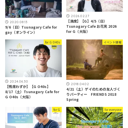
2026.02.27
【満席】【G】4/5（日）
2020.08.13
Tsunagary Cafe お花見 2026
9/6（日）Tsunagary Cafe for
for G（大阪）
gay（オンライン）
for G O40s
イベント情報
2024.06.30
2018.04.02
【残席わずか】【G O40s】
4/21（土）ゲイのための友人づく
8/17（土）Tsunagary Cafe for
りパーティー FRIENDS 2018
G O40s（大阪）
Spring
for G
for everyone