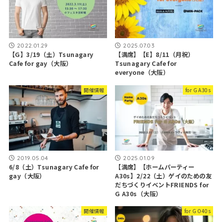
2022.01.29
2025.07.03
【G】3/19（土）Tsunagary
【満席】【E】8/11（月祝）
Cafe for gay（大阪）
Tsunagary Cafe for
everyone（大阪）
開催情報
for G A30s
2019.05.04
2025.01.09
6/8（土）Tsunagary Cafe for
【満席】【ホームパーティー
gay（大阪）
A30s】2/22（土）ゲイのための友
だちづくりイベントFRIENDS for
G A30s（大阪）
開催情報
for G O40s