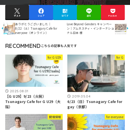
ポスト
シェア
はてブ
送る
Pocket
ありがとうございました｜
Love Beyond Genders キャンペー
8/22（土）Tsunagary Cafe for
ン｜アムネスティ・インターナショ
everyone（オンライン）
ナル日本 様
RECOMMEND
for G U29
for G
2025.08.01
【G U29】9/23（火祝）
2019.05.04
6/23（日）Tsunagary Cafe for
Tsunagary Cafe for G U29（大
gay（京都）
阪）
開催情報
for everyone