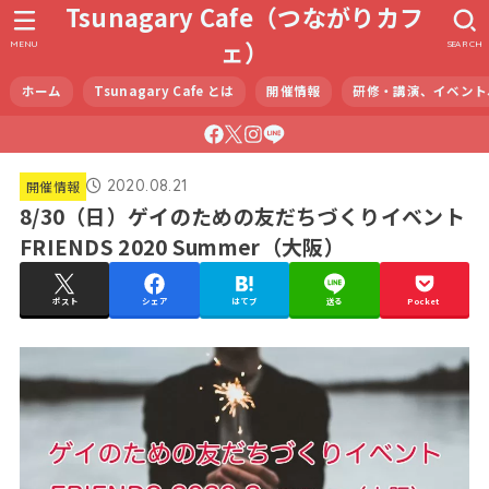
Tsunagary Cafe（つながりカフ
ェ）
MENU
SEARCH
ホーム
Tsunagary Cafe とは
開催情報
研修・講演、イベント
2020.08.21
開催情報
8/30（日）ゲイのための友だちづくりイベント
FRIENDS 2020 Summer（大阪）
ポスト
シェア
はてブ
送る
Pocket