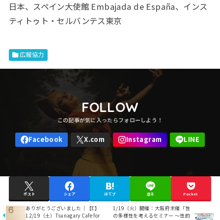
日本、スペイン大使館 Embajada de España、インス
ティトゥト・セルバンテス東京
広報協力
FOLLOW
ポスト
シェア
はてブ
送る
Pocket
ありがとうございました｜【E】
1/19（火）開催：大阪府主催「性
12/19（土）Tsunagary Cafe for
の多様性を考えるセミナー 〜性的