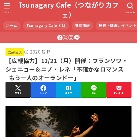
Tsunagary Cafe（つながりカフ
ェ）
MENU
SEARCH
ホーム
Tsunagary Cafe とは
開催情報
研修・講演、イベント
2020.12.17
広報協力
【広報協力】12/21（月）開催：フランソワ・
シェニョー＆ニノ・レネ「不確かなロマンス
−もう一人のオーランドー」
ポスト
シェア
はてブ
送る
Pocket