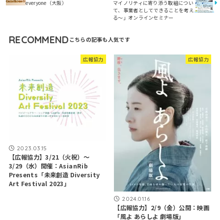
everyone（大阪）
マイノリティに寄り添う取組につい
て、事業者としてできることを考え
る〜」オンラインセミナー
RECOMMEND
広報協力
広報協力
2023.03.15
【広報協力】3/21（火祝）～
3/29（水）開催：AsianRib
Presents「未来創造 Diversity
Art Festival 2023」
2024.01.16
【広報協力】2/9（金）公開：映画
「風よ あらしよ 劇場版」