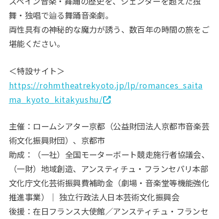
スペイン音楽・舞踊の歴史を、ジェンダーを超えた独
舞・独唱で辿る舞踊音楽劇。
両性具有の神秘的な魔力が誘う、数百年の時間の旅をご
堪能ください。
＜特設サイト＞
https://rohmtheatrekyoto.jp/lp/romances_saita
ma_kyoto_kitakyushu/
主催：ロームシアター京都（公益財団法人京都市音楽芸
術文化振興財団）、京都市
助成：（一社）全国モーターボート競走施行者協議会、
（一財）地域創造、アンスティチュ・フランセパリ本部
文化庁文化芸術振興費補助金（劇場・音楽堂等機能強化
推進事業）｜ 独立行政法人日本芸術文化振興会
後援：在日フランス大使館／アンスティチュ・フランセ