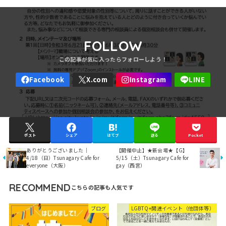
FOLLOW
ポスト
シェア
はてブ
送る
Pocket
ありがとうございました｜
【開催中止】★新会場★【G】
4/18（日）Tsunagary Cafe for
5/15（土）Tsunagary Cafe for
everyone（大阪）
gay（西宮）
RECOMMEND
ブログ
LGBTQ+関連イベント（他団体等）