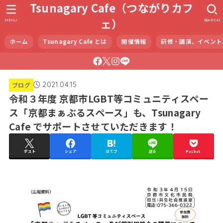
Tsunagary Cafe（つながりカフ
ェ）
MENU
SEARCH
ホーム
Tsunagary Cafe とは
開催情報
研修・講演、イベント
2021.04.15
ブログ
令和３年度 京都市LGBT等コミュニティスペー
ス「京都まぁぶるスペース」も、Tsunagary
Cafe でサポートさせていただきます！
ポスト
シェア
はてブ
送る
Pocket