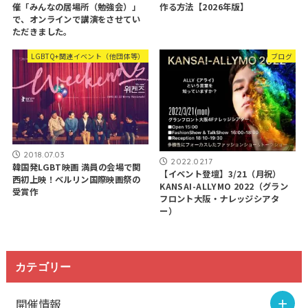
作る方法【2026年版】
催「みんなの居場所（勉強会）」
で、オンラインで講演をさせてい
ただきました。
LGBTQ+関連イベント（他団体等）
ブログ
2018.07.03
2022.02.17
韓国発LGBT映画 満員の会場で関
【イベント登壇】3/21（月祝）
西初上映！ベルリン国際映画祭の
KANSAI-ALLYMO 2022（グラン
受賞作
フロント大阪・ナレッジシアタ
ー）
カテゴリー
開催情報