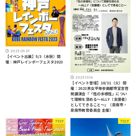
2023.05.01
【イベント出展】5/3（水祝）開
催：神戸レインボーフェスタ2023
2023.10.16
【イベント登壇】10/31（火）開
催：2023男女平等参画都市宣言啓
発講演会『「性の多様性」につい
て理解を深める～ALLY（支援者）
としてできること～』（泉南市・
泉南市教育委員会 主催）
ブログ
ブログ