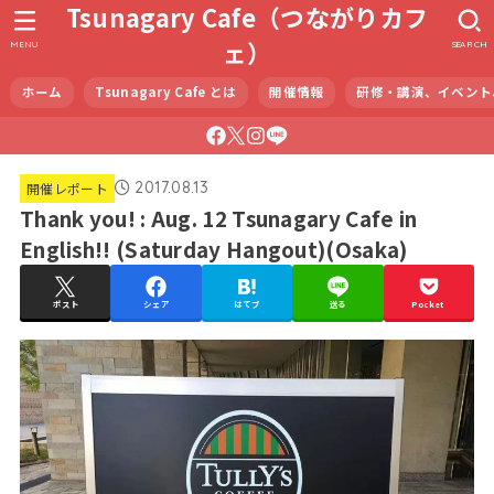
Tsunagary Cafe（つながりカフ
ェ）
MENU
SEARCH
ホーム
Tsunagary Cafe とは
開催情報
研修・講演、イベント
2017.08.13
開催レポート
Thank you! : Aug. 12 Tsunagary Cafe in
English!! (Saturday Hangout)(Osaka)
ポスト
シェア
はてブ
送る
Pocket