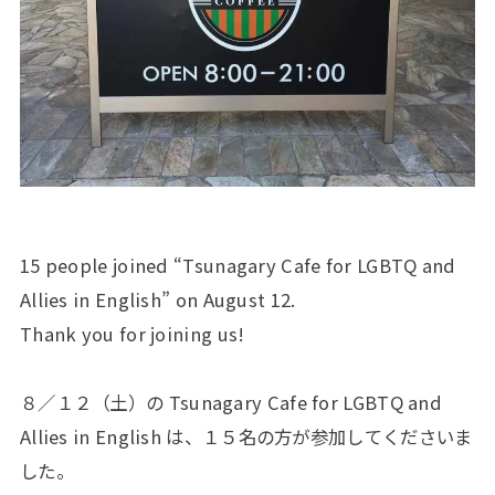
15 people joined “Tsunagary Cafe for LGBTQ and
Allies in English” on August 12.
Thank you for joining us!
８／１２（土）の Tsunagary Cafe for LGBTQ and
Allies in English は、１５名の方が参加してくださいま
した。