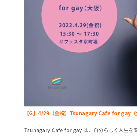
【G】4/29（金祝）Tsunagary Cafe for ga
Tsunagary Cafe for gay は、自分ら