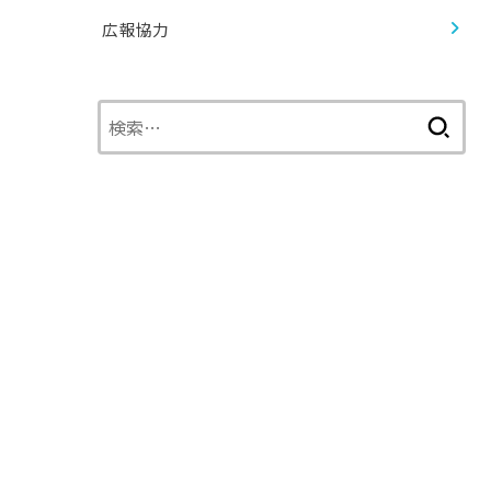
広報協力
検
索: