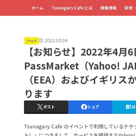
ホーム
Tsunagary Cafe とは
開催情報
研修
2022.03.04
ブログ
【お知らせ】2022年4月6日
PassMarket（Yahoo
（EEA）およびイギリス
ります
ポスト
シェア
は
Tsunagary Cafe のイベントで利用しているチ
ト）」につきまして、サービスを提供するYahoo! 