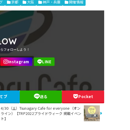
グ
京都
大阪
神戸・兵庫
開催情報
LOW
てブ
送る
Pocket
4/30（土）Tsunagary Cafe for everyone（オン
ライン）【TRP2022プライドウィーク 掲載イベン
ト】