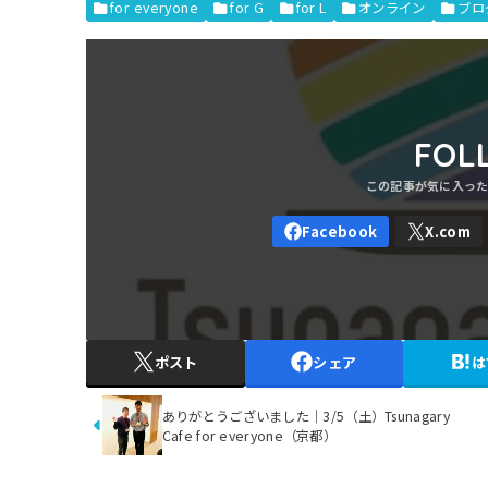
for everyone
for G
for L
オンライン
ブロ
FOL
ポスト
シェア
は
ありがとうございました｜3/5（土）Tsunagary
Cafe for everyone（京都）