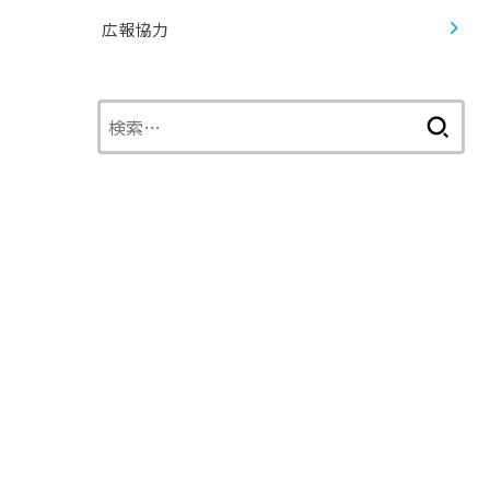
広報協力
検
索: