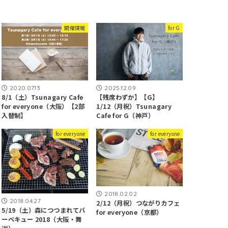
開催情報
for G
2020.07.13
2025.12.09
8/1（土）Tsunagary Cafe
【残席わずか】【G】
for everyone（大阪）【2部
1/12（月祝）Tsunagary
入替制】
Cafe for G（神戸）
for everyone
for everyone
2018.02.02
2018.04.27
2/12（月祝）つながりカフェ
​5/19（土）森につつまれてバ
for everyone（京都）
ーベキュー 2018（大阪・舞