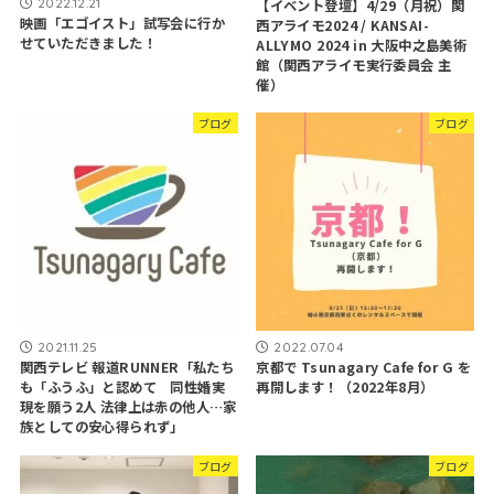
2022.12.21
【イベント登壇】4/29（月祝）関
映画「エゴイスト」試写会に行か
西アライモ2024 / KANSAI-
せていただきました！
ALLYMO 2024 in 大阪中之島美術
館（関西アライモ実行委員会 主
催）
ブログ
ブログ
2021.11.25
2022.07.04
関西テレビ 報道RUNNER「私たち
京都で Tsunagary Cafe for G を
も「ふうふ」と認めて 同性婚実
再開します！（2022年8月）
現を願う2人 法律上は赤の他人…家
族としての安心得られず」
ブログ
ブログ