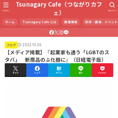
Tsunagary Cafe（つながりカフ
ェ）
MENU
SEARCH
ホーム
Tsunagary Cafe とは
開催情報
研修・講演、イベント
2022.10.26
ブログ
【メディア掲載】『起業家も通う「LGBTのス
タバ」 新商品のふ化器に』（日経電子版）
ポスト
シェア
はてブ
送る
Pocket