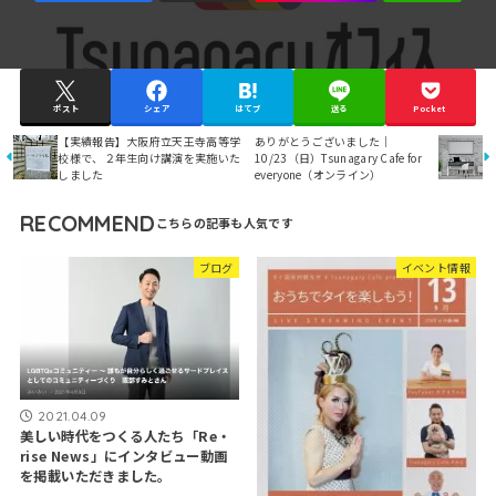
ポスト
シェア
はてブ
送る
Pocket
【実績報告】大阪府立天王寺高等学
ありがとうございました｜
校様で、２年生向け講演を実施いた
10/23（日）Tsunagary Cafe for
しました
everyone（オンライン）
RECOMMEND
ブログ
イベント情報
2021.04.09
美しい時代をつくる人たち「Re・
rise News」にインタビュー動画
を掲載いただきました。