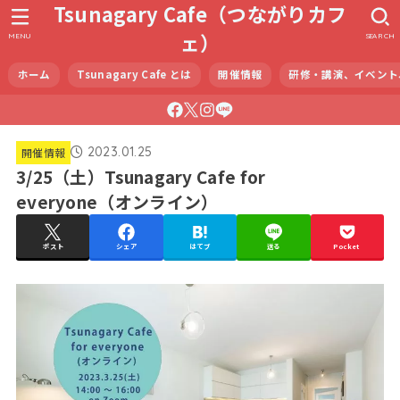
Tsunagary Cafe（つながりカフ
ェ）
MENU
SEARCH
ホーム
Tsunagary Cafe とは
開催情報
研修・講演、イベント
2023.01.25
開催情報
3/25（土）Tsunagary Cafe for
everyone（オンライン）
ポスト
シェア
はてブ
送る
Pocket