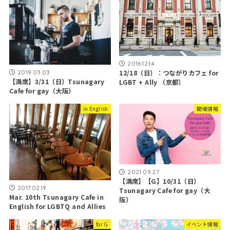
2016.12.14
2019.03.03
12/18（日）：つながりカフェ for
【満席】3/31（日）Tsunagary
LGBT + Ally （京都）
Cafe for gay（大阪）
in English
開催情報
2021.09.27
【満席】【G】10/31（日）
2017.02.19
Tsunagary Cafe for gay（大
Mar. 10th Tsunagary Cafe in
阪）
English for LGBTQ and Allies
for G
イベント情報