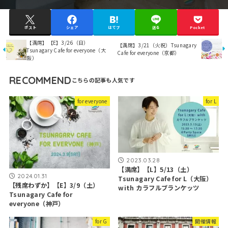
ポスト
シェア
はてブ
送る
Pocket
【満席】【E】3/26（日）
【満席】3/21（火祝）Tsunagary
Tsunagary Cafe for everyone（大
Cafe for everyone（京都）
阪）
RECOMMEND
for everyone
for L
2023.03.28
【満席】【L】5/13（土）
2024.01.31
Tsunagary Cafe for L（大阪）
【残席わずか】【E】3/9（土）
with カラフルブランケッツ
Tsunagary Cafe for
everyone（神戸）
for G
開催情報