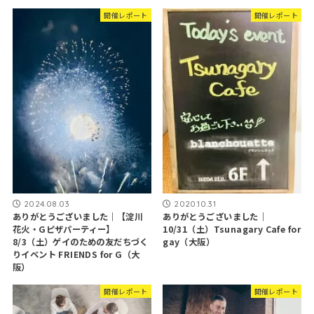
開催レポート
開催レポート
2024.08.03
2020.10.31
ありがとうございました｜【淀川
ありがとうございました｜
花火・Gピザパーティー】
10/31（土）Tsunagary Cafe for
8/3（土）ゲイのための友だちづく
gay（大阪）
りイベント FRIENDS for G（大
阪）
開催レポート
開催レポート