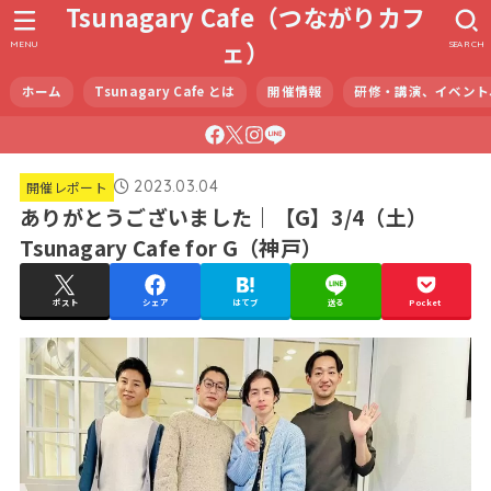
Tsunagary Cafe（つながりカフ
ェ）
MENU
SEARCH
ホーム
Tsunagary Cafe とは
開催情報
研修・講演、イベント
2023.03.04
開催レポート
ありがとうございました｜【G】3/4（土）
Tsunagary Cafe for G（神戸）
ポスト
シェア
はてブ
送る
Pocket