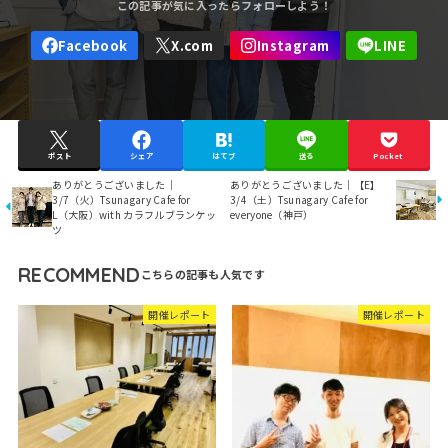
ポスト
シェア
はてブ
送る
Pocket
ありがとうございました｜
ありがとうございました｜【E】
3/7（火）Tsunagary Cafe for
3/4（土）Tsunagary Cafe for
L（大阪）with カラフルブランケッ
everyone（神戸）
ツ
RECOMMEND
開催レポート
開催レポート