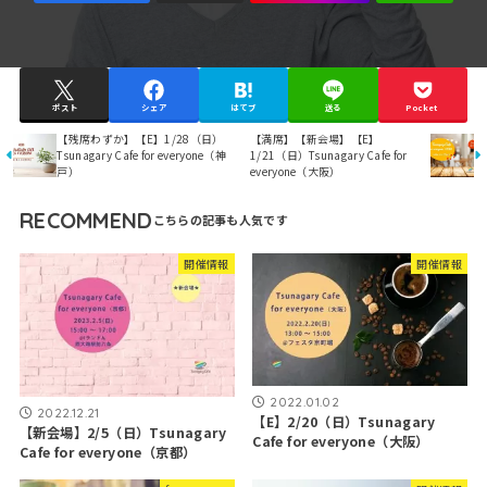
ポスト
シェア
はてブ
送る
Pocket
【残席わずか】【E】1/28（日）
【満席】【新会場】【E】
Tsunagary Cafe for everyone（神
1/21（日）Tsunagary Cafe for
戸）
everyone（大阪）
RECOMMEND
開催情報
開催情報
2022.01.02
2022.12.21
【E】2/20（日）Tsunagary
【新会場】2/5（日）Tsunagary
Cafe for everyone（大阪）
Cafe for everyone（京都）