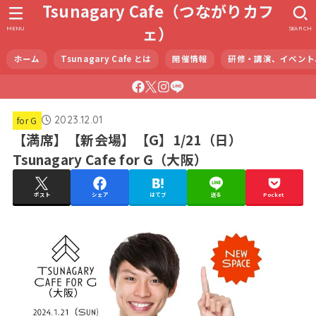
Tsunagary Cafe（つながりカフ
ェ）
MENU
SEARCH
ホーム
Tsunagary Cafe とは
開催情報
研修・講演、イベント
2023.12.01
for G
【満席】【新会場】【G】1/21（日）
Tsunagary Cafe for G（大阪）
ポスト
シェア
はてブ
送る
Pocket