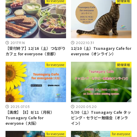
for everyone
開催情報
2017.11.16
2022.10.31
【受付終了】12/16（土）つながり
12/10（土）Tsunagary Cafe for
カフェ for everyone（京都）
everyone（オンライン）
for everyone
開催情報
2025.07.03
2020.05.20
【満席】【E】8/11（月祝）
5/30（土）Tsunagary Cafe タッ
Tsunagary Cafe for
ピング・セラピー勉強会（オンラ
everyone（大阪）
イン）
for everyone
for everyone