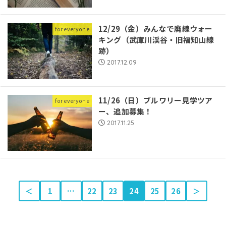
12/29（金）みんなで廃線ウォー
for everyone
キング（武庫川渓谷・旧福知山線
跡）
2017.12.09
11/26（日）ブルワリー見学ツア
for everyone
ー、追加募集！
2017.11.25
＜
1
…
22
23
24
25
26
＞