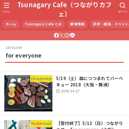
Tsunagary Cafe（つながりカフ
ェ）
MENU
SEARCH
ホーム
Tsunagary Cafe とは
開催情報
研修・講演、イベント
for everyone
​5/19（土）森につつまれてバーベ
for everyone
キュー 2018（大阪・舞洲）
2018.04.27
【受付終了】5/13（日）つながり
for everyone