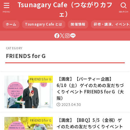
Tsunagary Cafe（つながりカフ
ェ）
MENU
SEARCH
ホーム
Tsunagary Cafe とは
開催情報
研修・講演、イベント
FRIENDS for G
【満席】【パーティー企画】
FRIENDS for G
6/10（土）ゲイのための友だちづ
くりイベント FRIENDS for G（大
阪）
2023.04.30
【満席】【BBQ】5/5（金祝）ゲ
FRIENDS for G
イのための友だちづくりイベント