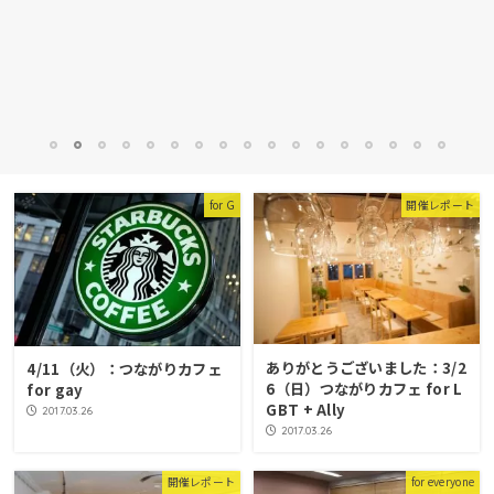
1
2
3
4
5
6
7
8
9
10
11
12
13
14
15
16
17
for G
開催レポート
ありがとうございました：3/2
4/11（火）：つながりカフェ
6（日）つながりカフェ for L
for gay
GBT + Ally
2017.03.26
2017.03.26
開催レポート
for everyone