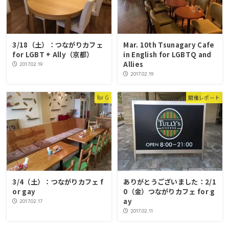
3/18（土）：つながりカフェ
Mar. 10th Tsunagary Cafe
for LGBT + Ally（京都）
in English for LGBTQ and
Allies
2017.02.19
2017.02.19
for G
開催レポート
3/4（土）：つながりカフェ f
ありがとうございました：2/1
or gay
0（金）つながりカフェ for g
ay
2017.02.17
2017.02.11