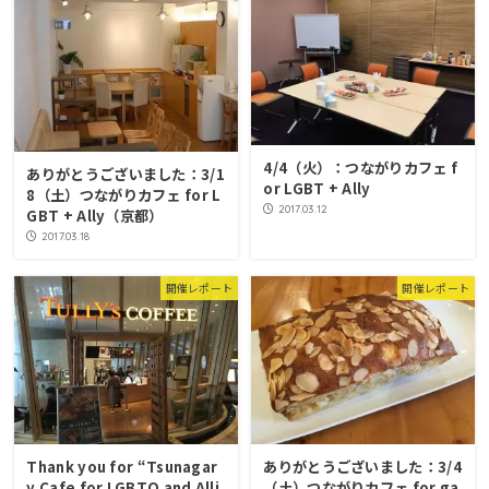
4/4（火）：つながりカフェ f
ありがとうございました：3/1
or LGBT + Ally
8（土）つながりカフェ for L
2017.03.12
GBT + Ally（京都）
2017.03.18
開催レポート
開催レポート
Thank you for “Tsunagar
ありがとうございました：3/4
y Cafe for LGBTQ and Alli
（土）つながりカフェ for ga