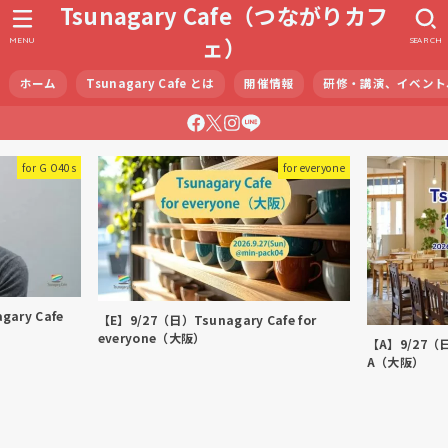
Tsunagary Cafe（つながりカフ
ェ）
MENU
SEARCH
ホーム
Tsunagary Cafe とは
開催情報
研修・講演、イベント
for G O40s
for everyone
ary Cafe
【E】9/27（日）Tsunagary Cafe for
everyone（大阪）
【A】9/27（日）
A（大阪）