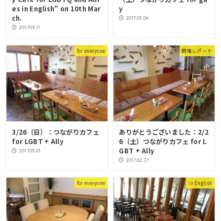
es in English” on 10th Mar
y
ch.
2017.03.04
2017.03.11
for everyone
開催レポート
3/26（日）：つながりカフェ
ありがとうございました：2/2
for LGBT + Ally
6（土）つながりカフェ for L
GBT + Ally
2017.03.01
2017.02.27
for everyone
in English