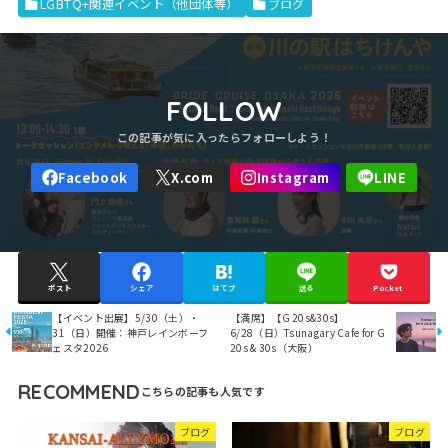
LGBTQ+関連イベント（他団体等）
ブログ
FOLLOW
ポスト
シェア
はてブ
送る
Pocket
【イベント出展】5/30（土）・
【満席】【G 20s&30s】
31（日）開催：神戸レインボーフ
6/28（日）Tsunagary Cafe for G
ェスタ2026
20s & 30s（大阪）
RECOMMEND
ブログ
ブログ