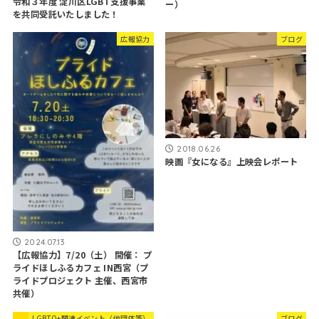
令和３年度 淀川区LGBT支援事業
ー）
を共同受託いたしました！
広報協力
ブログ
2018.06.26
映画『女になる』上映会レポート
2024.07.13
【広報協力】7/20（土） 開催： プ
ライドほしふるカフェ IN西宮（プ
ライドプロジェクト 主催、西宮市
共催）
LGBTQ+関連イベント（他団体等）
ブログ