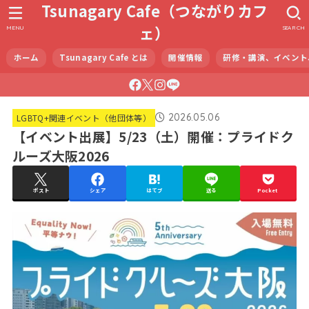
Tsunagary Cafe（つながりカフ
ェ）
MENU
SEARCH
ホーム
Tsunagary Cafe とは
開催情報
研修・講演、イベント
2026.05.06
LGBTQ+関連イベント（他団体等）
【イベント出展】5/23（土）開催：プライドク
ルーズ大阪2026
ポスト
シェア
はてブ
送る
Pocket