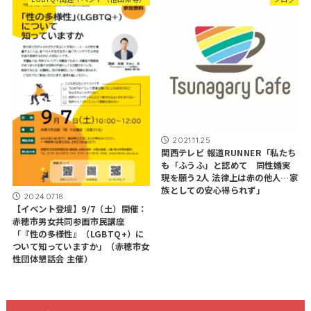
2021.11.25
関西テレビ 報道RUNNER「私たち
も「ふうふ」と認めて 同性婚実
現を願う2人 法律上は赤の他人…家
族としての安心得られず」
2024.07.18
【イベント登壇】9/7（土）開催：
赤穂市男女共同参画市民講座
「『性の多様性』（LGBTQ+）に
ついて知っていますか」（赤穂市女
性団体懇話会 主催）