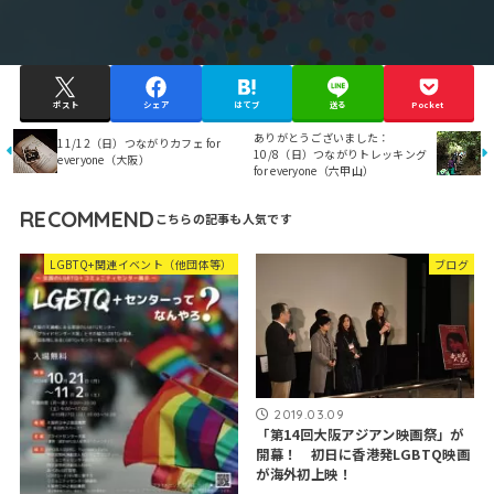
ポスト
シェア
はてブ
送る
Pocket
ありがとうございました：
11/12（日）つながりカフェ for
10/8（日）つながりトレッキング
everyone（大阪）
for everyone（六甲山）
RECOMMEND
LGBTQ+関連イベント（他団体等）
ブログ
2019.03.09
「第14回大阪アジアン映画祭」が
開幕！ 初日に香港発LGBTQ映画
が海外初上映！