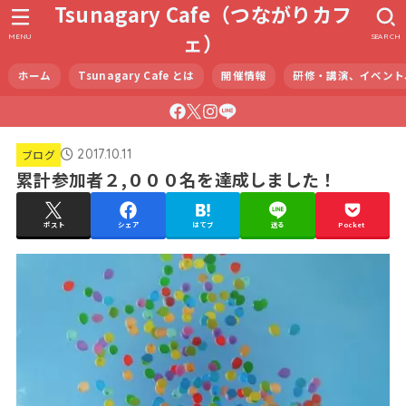
Tsunagary Cafe（つながりカフ
ェ）
MENU
SEARCH
ホーム
Tsunagary Cafe とは
開催情報
研修・講演、イベント
2017.10.11
ブログ
累計参加者２,０００名を達成しました！
ポスト
シェア
はてブ
送る
Pocket