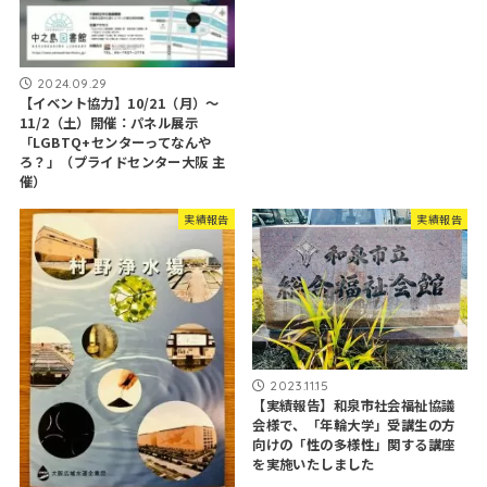
2024.09.29
【イベント協力】10/21（月）～
11/2（土）開催：パネル展示
「LGBTQ+センターってなんや
ろ？」（プライドセンター大阪 主
催）
実績報告
実績報告
2023.11.15
【実績報告】和泉市社会福祉協議
会様で、「年輪大学」受講生の方
向けの「性の多様性」関する講座
を実施いたしました