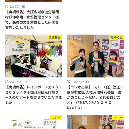
2022.11.15
【実績報告】大阪広域水道企業団
村野浄水場・水質管理センター様
で、職員の方を対象とした研修を
実施いたしました
実績報告
実績報告
2023.10.08
2022.12.08
【実績報告】レインボーフェスタ！
【ラジオ出演】12/11（日）放送：
２０２３：タイ国政府観光庁様ブ
京都市北区 人権月間特別番組「誰
ースのサポートをさせていただきま
かのことじゃない、どれも自分ご
した！
と」（FM87.0 RADIO MIX
KYOTO）
ブログ
ブログ