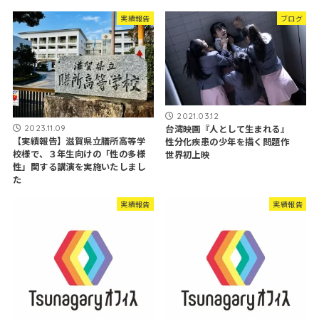
実績報告
ブログ
2021.03.12
2023.11.09
台湾映画『人として生まれる』
【実績報告】滋賀県立膳所高等学
性分化疾患の少年を描く問題作
校様で、３年生向けの「性の多様
世界初上映
性」関する講演を実施いたしまし
た
実績報告
実績報告