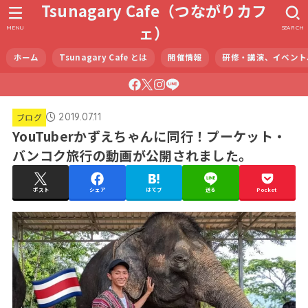
Tsunagary Cafe（つながりカフ
ェ）
MENU
SEARCH
ホーム
Tsunagary Cafe とは
開催情報
研修・講演、イベント
2019.07.11
ブログ
YouTuberかずえちゃんに同行！プーケット・
バンコク旅行の動画が公開されました。
ポスト
シェア
はてブ
送る
Pocket