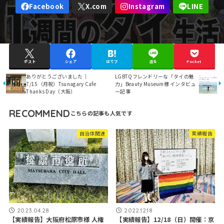
ポスト
シェア
はてブ
送る
Pocket
ありがとうございました｜
LGBTQフレンドリーな「タイの魅
7/15（月祝）Tsunagary Cafe
力」Beauty Museum様 インタビュ
Thanks Day（大阪）
ー記事
RECOMMEND
自治体関連
実績報告
2023.04.28
2022.12.18
【実績報告】大阪府松原市様 人権
【実績報告】12/18（日）開催：京