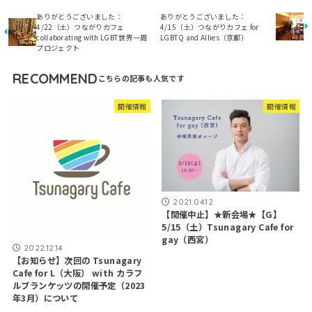
ありがとうございました：
ありがとうございました：
4/22（土）つながりカフェ ​
4/15（土）つながりカフェ for
collaborating with LGBT世界一周
LGBTQ and Allies（京都）
プロジェクト
RECOMMEND
開催情報
開催情報
2021.04.12
【開催中止】★新会場★【G】
5/15（土）Tsunagary Cafe for
gay（西宮）
2022.12.14
【お知らせ】次回の Tsunagary
Cafe for L（大阪） with カラフ
ルブランケッツの開催予定（2023
年3月）について