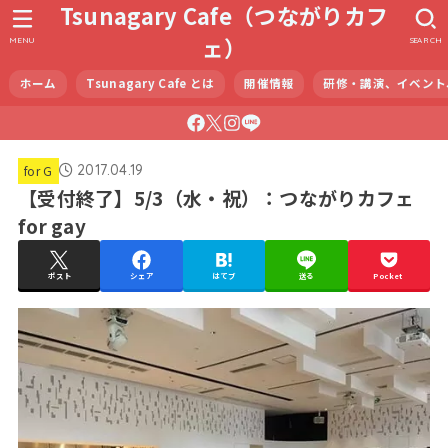
Tsunagary Cafe（つながりカフ
ェ）
MENU
SEARCH
ホーム
Tsunagary Cafe とは
開催情報
研修・講演、イベント
2017.04.19
for G
【受付終了】5/3（水・祝）：つながりカフェ
for gay
ポスト
シェア
はてブ
送る
Pocket