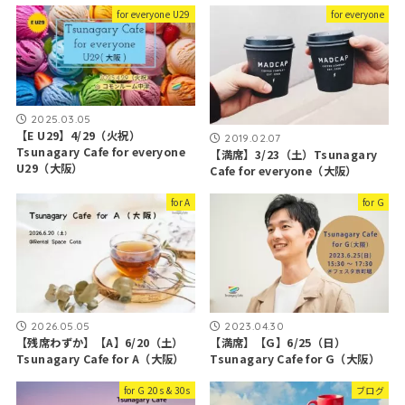
for everyone U29
for everyone
2025.03.05
【E U29】4/29（火祝）
2019.02.07
Tsunagary Cafe for everyone
【満席】3/23（土）Tsunagary
U29（大阪）
Cafe for everyone（大阪）
for A
for G
2026.05.05
2023.04.30
【残席わずか】【A】6/20（土）
【満席】【G】6/25（日）
Tsunagary Cafe for A（大阪）
Tsunagary Cafe for G（大阪）
for G 20s & 30s
ブログ