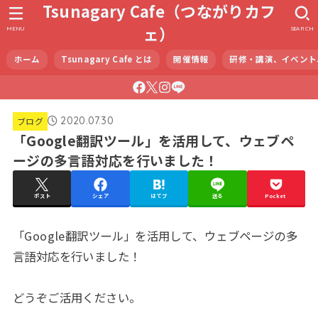
Tsunagary Cafe（つながりカフ
ェ）
MENU
SEARCH
ホーム
Tsunagary Cafe とは
開催情報
研修・講演、イベント
2020.07.30
ブログ
「Google翻訳ツール」を活用して、ウェブペ
ージの多言語対応を行いました！
ポスト
シェア
はてブ
送る
Pocket
「Google翻訳ツール」を活用して、ウェブページの多
言語対応を行いました！
どうぞご活用ください。