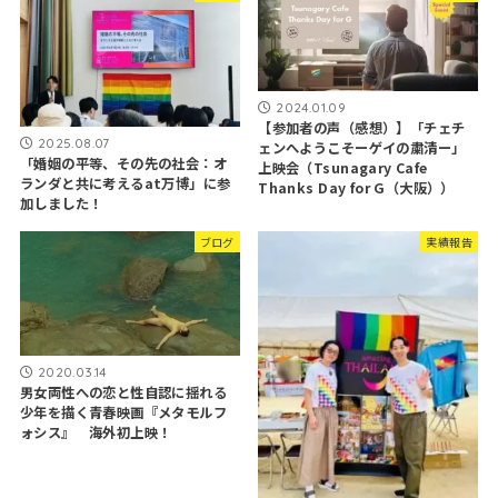
2024.01.09
【参加者の声（感想）】「チェチ
2025.08.07
ェンへようこそーゲイの粛清ー」
「婚姻の平等、その先の社会：オ
上映会（Tsunagary Cafe
ランダと共に考えるat万博」に参
Thanks Day for G（大阪））
加しました！
ブログ
実績報告
2020.03.14
男女両性への恋と性自認に揺れる
少年を描く青春映画『メタモルフ
ォシス』 海外初上映！