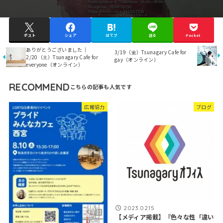
ポスト
シェア
はてブ
送る
Pocket
ありがとうございました｜
3/19（金）Tsunagary Cafe for
2/20（土）Tsunagary Cafe for
gay（オンライン）
everyone（オンライン）
RECOMMEND
広報協力
ブログ
2023.02.15
【メディア掲載】『色々な性「違い