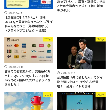
あっていい」、滋賀・草津の小学生
と性的少数者が交流』（朝日新聞
デジタル）
2024.07.13
【広報協力】8/10（土） 開催：
LGBTQ当事者向けイベント プライ
ドみんなカフェ（年齢制限なし）
（プライドプロジェクト 主催）
ブログ
ブログ
2020.08.13
会場でのお支払いに、交通系ICカ
2019.03.14
ード、QUICK Pay、iD、Apple
台湾映画『先に愛した人』でゲイ
Pay もご利用いただけるようにな
役を演じたロイ･チウさんが登
りました！
壇！ 台湾ナイトも開催！
ブログ
ブログ