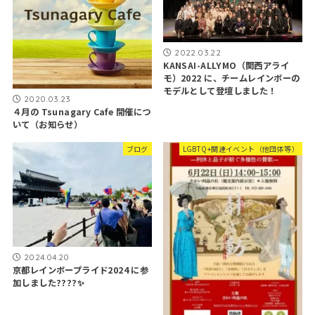
2022.03.22
KANSAI-ALLYMO（関西アライ
モ）2022 に、チームレインボーの
モデルとして登壇しました！
2020.03.23
４月の Tsunagary Cafe 開催につ
いて（お知らせ）
ブログ
LGBTQ+関連イベント（他団体等）
2024.04.20
京都レインボープライド2024 に参
加しました??️‍??✨