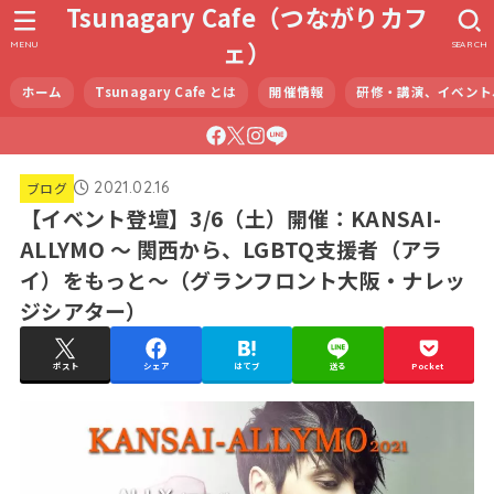
Tsunagary Cafe（つながりカフ
ェ）
MENU
SEARCH
ホーム
Tsunagary Cafe とは
開催情報
研修・講演、イベント
2021.02.16
ブログ
【イベント登壇】3/6（土）開催：KANSAI-
ALLYMO ～ 関西から、LGBTQ支援者（アラ
イ）をもっと～（グランフロント大阪・ナレッ
ジシアター）
ポスト
シェア
はてブ
送る
Pocket