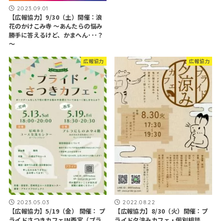
2023.09.01
【広報協力】9/30（土）開催：浪
花のかけこみ寺 ～あんたらの悩み
勝手に答えるけど、かまへん･･･？
～
広報協力
広報協力
2023.05.03
2022.08.22
【広報協力】5/19（金） 開催： プ
【広報協力】8/30（火）開催：プ
ライドさつきカフェIN西宮（プラ
ライド夕涼みカフェ・個別相談