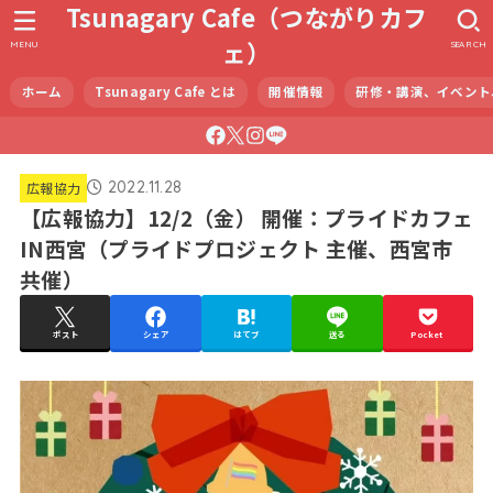
Tsunagary Cafe（つながりカフ
ェ）
MENU
SEARCH
ホーム
Tsunagary Cafe とは
開催情報
研修・講演、イベント
2022.11.28
広報協力
【広報協力】12/2（金） 開催：プライドカフェ
IN西宮（プライドプロジェクト 主催、西宮市
共催）
ポスト
シェア
はてブ
送る
Pocket