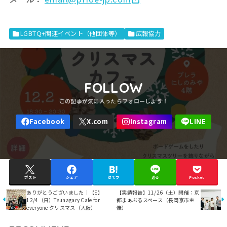
LGBTQ+関連イベント（他団体等）
広報協力
FOLLOW
ポスト
シェア
はてブ
送る
Pocket
ありがとうございました｜【E】
【実績報告】11/26（土）開催：京
12/4（日）Tsunagary Cafe for
都まぁぶるスペース（長岡京市主
everyone クリスマス（大阪）
催）