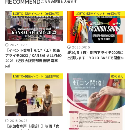
RECOMMEND
LGBTQ+関連イベント（他団体等）
LGBTQ+関連イベント（他団体等）
2023.05.16
2025.08.15
【イベント登壇】6/17（土）関西
🌈10/5（日）関西アライモ2025に
アライモ2023 / KANSAI-ALLYMO
出演します！YOLO BASEで開催✨
2023（近鉄大阪阿部野橋駅 電車
内）
LGBTQ+関連イベント（他団体等）
広報協力
2018.06.27
【参加者の声（感想）】映画「女