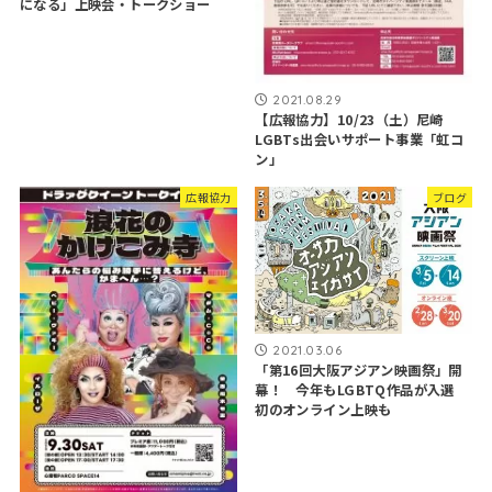
になる」上映会・トークショー
2021.08.29
【広報協力】10/23（土）尼崎
LGBTs出会いサポート事業「虹コ
ン」
広報協力
ブログ
2021.03.06
「第16回大阪アジアン映画祭」開
幕！ 今年もLGBTQ作品が入選
初のオンライン上映も