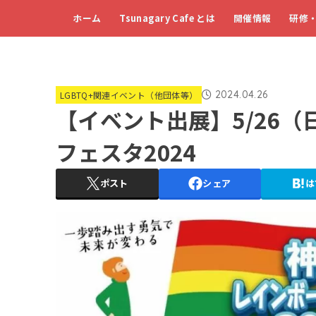
ホーム
Tsunagary Cafe とは
開催情報
研修
2024.04.26
LGBTQ+関連イベント（他団体等）
【イベント出展】5/26
フェスタ2024
ポスト
シェア
は