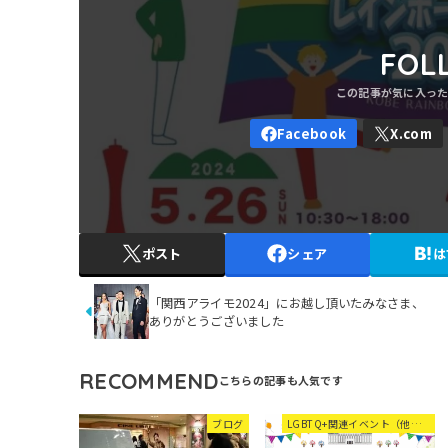
FOL
ポスト
シェア
は
「関西アライモ2024」にお越し頂いたみなさま、
ありがとうございました
RECOMMEND
ブログ
LGBTQ+関連イベント（他団体等）