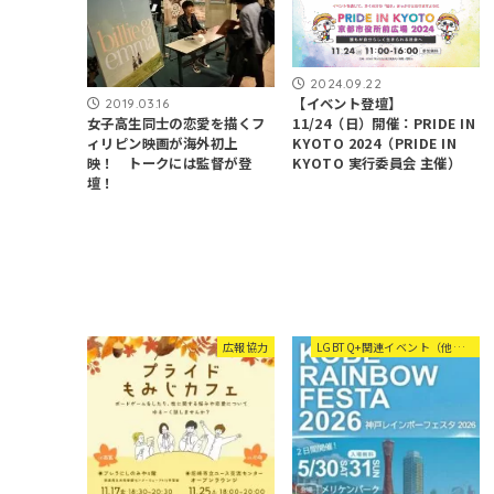
2024.09.22
【イベント登壇】
2019.03.16
11/24（日）開催：PRIDE IN
女子高生同士の恋愛を描くフ
KYOTO 2024（PRIDE IN
ィリピン映画が海外初上
KYOTO 実行委員会 主催）
映！ トークには監督が登
壇！
広報協力
LGBTQ+関連イベント（他団体等）