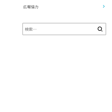
広報協力
検
索: