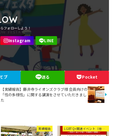
LOW
てブ
送る
Pocket
【実績報告】藤井寺ライオンズクラブ様 会員向けの
「性の多様性」に関する講演をさせていただきまし
た
実績報告
LGBTQ+関連イベント（他団体等）