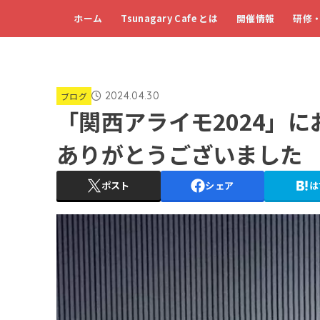
ホーム
Tsunagary Cafe とは
開催情報
研修
2024.04.30
ブログ
「関西アライモ2024」
ありがとうございました
ポスト
シェア
は