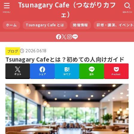
Tsunagary Cafe（つながりカフ
ェ）
MENU
SEARCH
ホーム
Tsunagary Cafe とは
開催情報
研修・講演、イベント
2026.06.18
ブログ
Tsunagary Cafeとは？初めての人向けガイド
ポスト
シェア
はてブ
送る
Pocket