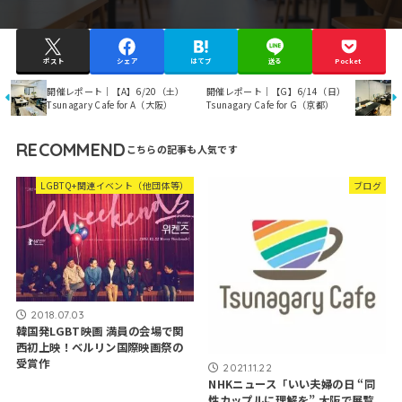
ポスト
シェア
はてブ
送る
Pocket
開催レポート｜【A】6/20（土）
開催レポート｜【G】6/14（日）
Tsunagary Cafe for A（大阪）
Tsunagary Cafe for G（京都）
RECOMMEND
LGBTQ+関連イベント（他団体等）
ブログ
2018.07.03
韓国発LGBT映画 満員の会場で関
西初上映！ベルリン国際映画祭の
受賞作
2021.11.22
NHKニュース「いい夫婦の日 “同
性カップルに理解を” 大阪で展覧