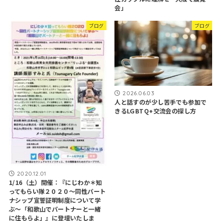
会」
ブログ
ブログ
2026.06.03
人と話すのが少し苦手でも参加で
きるLGBTQ+交流会の探し方
2020.12.01
1/16（土）開催：『にじわか＊知
ってもらい隊２０２０〜同性パート
ナシップ宣誓証明制度について学
ぶ〜「和歌山でパートナーと一緒
に住もらよ」』に登壇いたしま