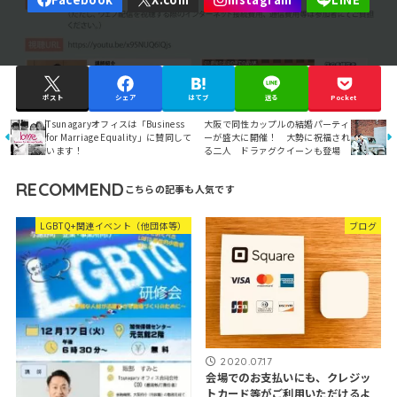
ポスト
シェア
はてブ
送る
Pocket
Tsunagaryオフィスは「Business
大阪で同性カップルの結婚パーティ
for Marriage Equality」に賛同して
ーが盛大に開催！ 大勢に祝福され
います！
る二人 ドラァグクイーンも登場
RECOMMEND
LGBTQ+関連イベント（他団体等）
ブログ
2020.07.17
会場でのお支払いにも、クレジッ
トカード等がご利用いただけるよ