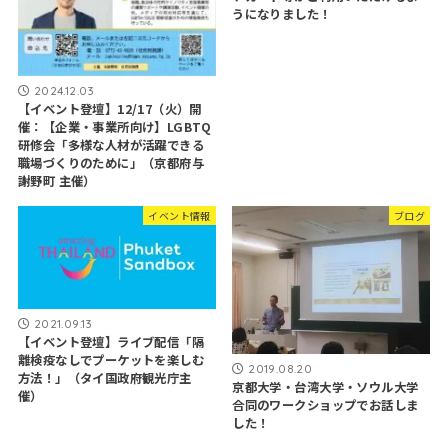
うになりました！
2024.12.03
【イベント登壇】12/17（火）開
催：【企業・事業所向け】LGBTQ
研修会「多様な人材が活躍できる
職場づくりのために」（京都府与
謝野町 主催）
イベント情報
ブログ
2021.09.13
【イベント登壇】ライブ配信「隔
離検疫なしでプーケットを楽しむ
2019.08.20
方法！」（タイ国政府観光庁主
京都大学・台湾大学・ソウル大学
催）
合同のワークショップでお話しま
した！