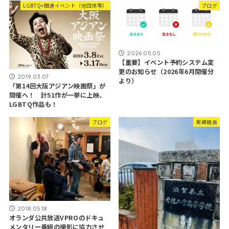
LGBTQ+関連イベント（他団体等）
ブログ
2026.05.05
【重要】イベント予約システム変
更のお知らせ（2026年6月開催分
2019.03.07
より）
「第14回大阪アジアン映画祭」が
開催へ！ 計51作が一挙に上映、
LGBTQ作品も！
ブログ
実績報告
2018.05.18
オランダ公共放送VPROのドキュ
メンタリー番組の撮影に協力させ