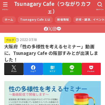
Tsunagary Cafe（つながりカフ
ェ）
MENU
SEARCH
ホーム
Tsunagary Cafe とは
開催情報
研修・講演、イベント
2022.03.18
ブログ
大阪府「性の多様性を考えるセミナー」動画
に、Tsunagary Cafe の阪部すみとが出演しま
した！
ポスト
シェア
はてブ
送る
Pocket