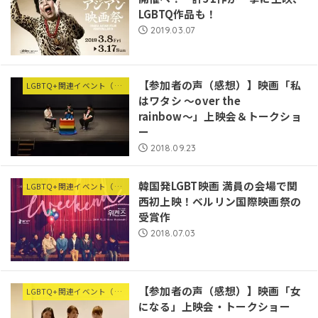
LGBTQ作品も！
2019.03.07
【参加者の声（感想）】映画「私
LGBTQ+関連イベント（他団体等）
はワタシ 〜over the
rainbow〜」上映会＆トークショ
ー
2018.09.23
韓国発LGBT映画 満員の会場で関
LGBTQ+関連イベント（他団体等）
西初上映！ベルリン国際映画祭の
受賞作
2018.07.03
【参加者の声（感想）】映画「女
LGBTQ+関連イベント（他団体等）
になる」上映会・トークショー