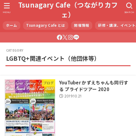
Tsunagary Cafe（つながりカフ
ェ）
MENU
SEARCH
ホーム
Tsunagary Cafe とは
開催情報
研修・講演、イベント
LGBTQ+関連イベント（他団体等）
YouTuber かずえちゃんも同行す
ブログ
る プライドツアー 2020
2019.10.21