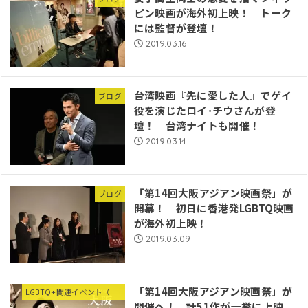
ピン映画が海外初上映！ トーク
には監督が登壇！
2019.03.16
台湾映画『先に愛した人』でゲイ
ブログ
役を演じたロイ･チウさんが登
壇！ 台湾ナイトも開催！
2019.03.14
「第14回大阪アジアン映画祭」が
ブログ
開幕！ 初日に香港発LGBTQ映画
が海外初上映！
2019.03.09
「第14回大阪アジアン映画祭」が
LGBTQ+関連イベント（他団体等）
開催へ！ 計51作が一挙に上映、